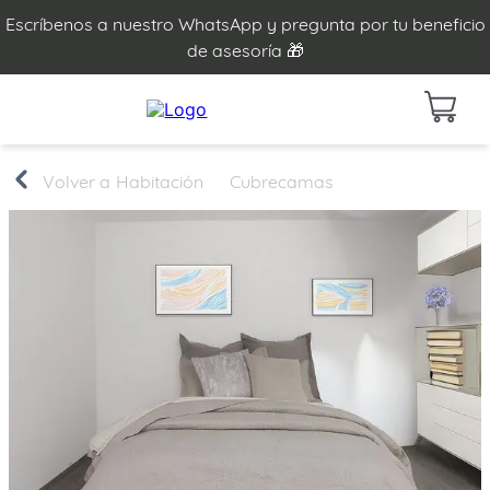
Escríbenos a nuestro WhatsApp y pregunta por tu beneficio
de asesoría 🎁
Habitación
Cubrecamas