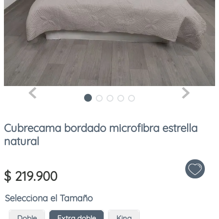
Cubrecama bordado microfibra estrella
natural
$
219
.
900
Tamaño
Doble
Extra doble
King