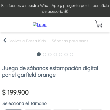
Escríbenos a nuestro WhatsApp y pregunta por tu beneficio
de asesoría 🎁
Brissa Kids
Sábanas para ninos
Juego de sábanas estampación digital
panel garfield orange
$
199
.
900
Tamaño