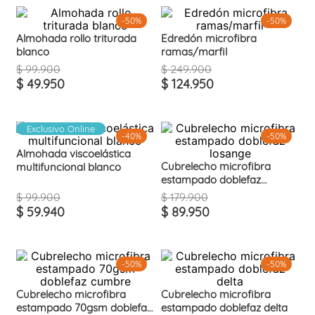
-
50%
-
50%
Almohada rollo triturada
Edredón microfibra
blanco
ramas/marfil
$
99
.
900
$
249
.
900
$
49
.
950
$
124
.
950
Exclusivo Online
-
40%
-
50%
Almohada viscoelástica
Cubrelecho microfibra
multifuncional blanco
estampado doblefaz
losange
$
99
.
900
$
179
.
900
$
59
.
940
$
89
.
950
-
50%
-
50%
Cubrelecho microfibra
Cubrelecho microfibra
estampado 70gsm doblefaz
estampado doblefaz delta