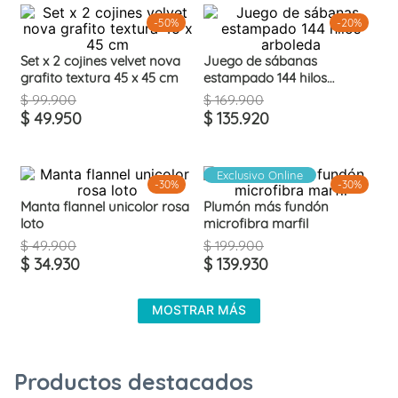
-
50%
-
20%
Set x 2 cojines velvet nova
Juego de sábanas
grafito textura 45 x 45 cm
estampado 144 hilos
arboleda
$
99
.
900
$
169
.
900
$
49
.
950
$
135
.
920
Exclusivo Online
-
30%
-
30%
Manta flannel unicolor rosa
Plumón más fundón
loto
microfibra marfil
$
49
.
900
$
199
.
900
$
34
.
930
$
139
.
930
MOSTRAR MÁS
Productos destacados