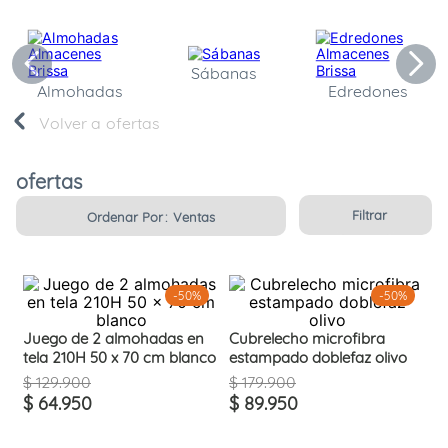
Sábanas
Almohadas
Edredones
ofertas
ofertas
Filtrar
Ordenar Por
Ventas
-
50%
-
50%
Juego de 2 almohadas en
Cubrelecho microfibra
tela 210H 50 x 70 cm blanco
estampado doblefaz olivo
$
129
.
900
$
179
.
900
$
64
.
950
$
89
.
950