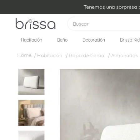
Tenemos una sorpresa pa
Buscar
Habitación
Baño
Decoración
Brissa Kid
TÉRMINOS MÁS BUSCADOS
1
.
plumon
Habitación
Ropa de Cama
Almohadas
2
.
sabanas
3
.
edredon
4
.
forro plumon
5
.
cojines
6
.
almohadas
7
.
cobija
8
.
ovejero