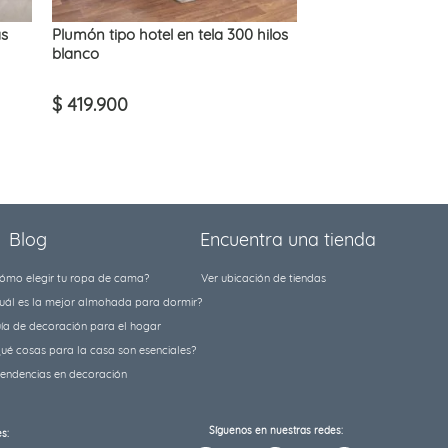
as
Plumón tipo hotel en tela 300 hilos
blanco
$
419
.
900
Blog
Encuentra una tienda
ómo elegir tu ropa de cama?
Ver ubicación de tiendas
uál es la mejor almohada para dormir?
ía de decoración para el hogar
ué cosas para la casa son esenciales?
tendencias en decoración
Síguenos en nuestras redes:
s: