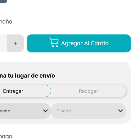
amaño
Agregar Al Carrito
＋
na tu lugar de envío
Entregar
Recoger
 pago