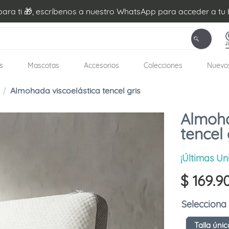
ra ti 🎁, escríbenos a nuestro WhatsApp para acceder a tu 
s
Mascotas
Accesorios
Colecciones
Nuevo
Almohada viscoelástica tencel gris
Almoha
tencel 
¡Últimas Un
$
169
.
9
Talla únic