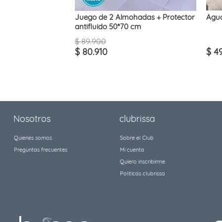
Juego de 2 Almohadas + Protector
Agua
antifluido 50*70 cm
$
89
.
900
$
80
.
910
$
4
Nosotros
clubrissa
Quienes somos
Sobre el Club
Preguntas frecuentes
Mi cuenta
Quiero inscribirme
Políticas clubrissa