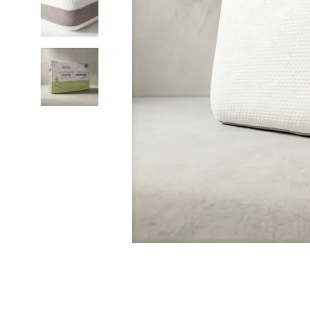
9
.
cubrelecho
10
.
fleur