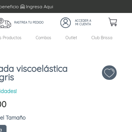
beneficio 🤗 Ingresa
Aqui
RASTREA TU PEDIDO
s Productos
Combos
Outlet
Club Brissa
da viscoelástica
gris
idades!
00
Tamaño
a