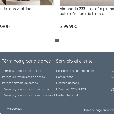
 de linos vitalidad
Almohada 233 hilos dúo plum
pato más fibra 3d blanco
9
.
900
$
99
.
900
Términos y condiciones
Servicio al cliente
Términos y condiciones del sitio
Peticiones, quejas y reclamos
¿C
Política de tratamiento de datos
Contáctanos
¿C
Políticas sistema de riesgos
Necesito asesoría
Gu
Términos y condiciones promocionales
Llámanos: 312 589 4194
¿Q
Términos y condiciones plan empresarial
Rastrea tu pedido
5 
Vigilado por:
Medios de pago disponible