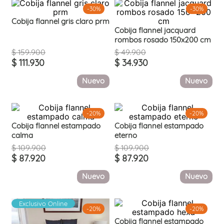
-
30%
-
30%
Cobija flannel gris claro prm
Cobija flannel jacquard
rombos rosado 150x200 cm
$
159
.
900
$
49
.
900
$
111
.
930
$
34
.
930
Nuevo
Nuevo
-
20%
-
20%
Cobija flannel estampado
Cobija flannel estampado
calma
eterno
$
109
.
900
$
109
.
900
$
87
.
920
$
87
.
920
Nuevo
Nuevo
Exclusivo Online
-
20%
-
20%
Cobija flannel estampado