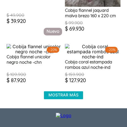
Cobija flannel jaquard
$
49
.
900
malva brezo 160 x 220 cm
$
39
.
920
$
99
.
900
$
69
.
930
Nuevo
-
20%
-
20%
Cobija flannel unicolor
Cobija coral estampada
negro noche -chn
rombos azul noche-ind
$
109
.
900
$
159
.
900
$
87
.
920
$
127
.
920
MOSTRAR MÁS