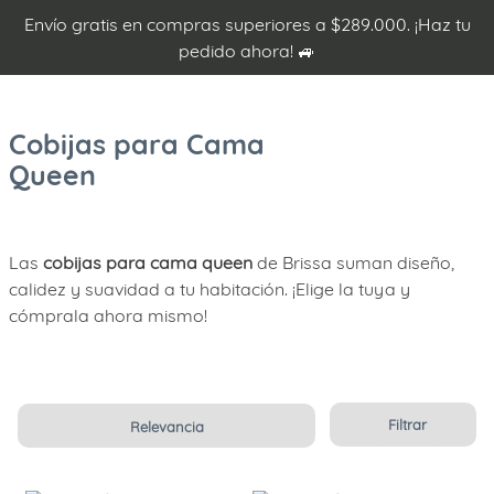
Envío gratis en compras superiores a $289.000. ¡Haz tu
pedido ahora! 🚙
Cobijas para Cama
Queen
Las
cobijas para cama queen
de Brissa suman diseño,
calidez y suavidad a tu habitación. ¡Elige la tuya y
cómprala ahora mismo!
Filtrar
Relevancia