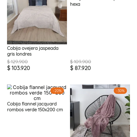
hexa
Cobija ovejera jaspeada
gris londres
$
129
.
900
$
109
.
900
$
103
.
920
$
87
.
920
-
20%
-
30%
Cobija flannel jacquard
rombos verde 150x200 cm