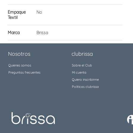
Empaque
No
Textil
Marca
Brissa
Nosotros
clubrissa
Quienes somos
Sobre el Club
Preguntas frecuentes
Mi cuenta
Quiero inscribirme
Políticas clubrissa