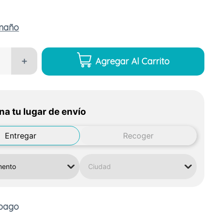
amaño
Agregar Al Carrito
＋
na tu lugar de envío
Entregar
Recoger
 pago