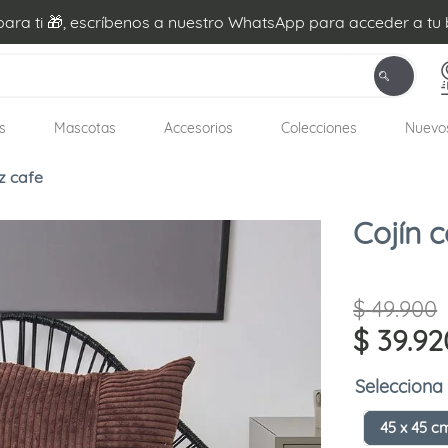
ra ti 🎁, escríbenos a nuestro WhatsApp para acceder a tu 
s
Mascotas
Accesorios
Colecciones
Nuevo
z cafe
Cojín 
$
49
.
900
$
39
.
92
45 x 45 c