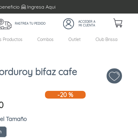
beneficio 🤗 Ingresa
Aqui
RASTREA TU PEDIDO
s Productos
Combos
Outlet
Club Brissa
corduroy bifaz cafe
-
20 %
0
Tamaño
m