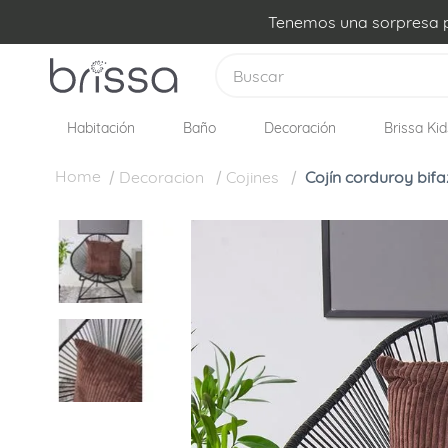
Tenemos una sorpresa pa
Buscar
Habitación
Baño
Decoración
Brissa Kid
TÉRMINOS MÁS BUSCADOS
1
.
plumon
Decoracion
Cojines
Cojín corduroy bifa
2
.
edredon
3
.
sabanas
4
.
forro plumon
5
.
cojines
6
.
almohadas
7
.
cobija
8
.
ovejero