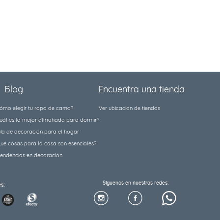
Blog
Encuentra una tienda
ómo elegir tu ropa de cama?
Ver ubicación de tiendas
uál es la mejor almohada para dormir?
ía de decoración para el hogar
ué cosas para la casa son esenciales?
tendencias en decoración
Síguenos en nuestras redes:
s: