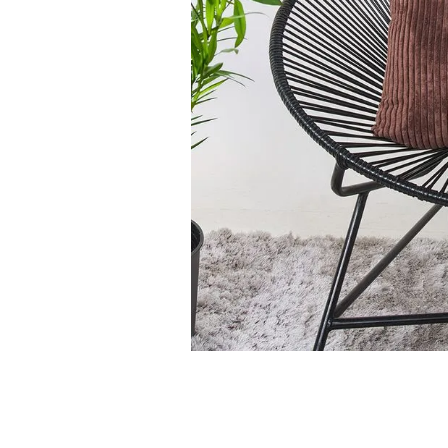
9
.
fleur
10
.
cubrelecho