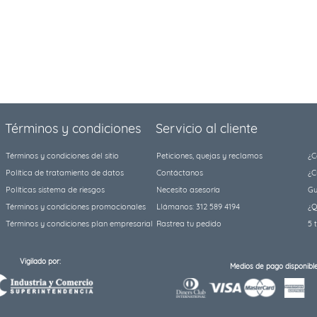
Términos y condiciones
Servicio al cliente
Términos y condiciones del sitio
Peticiones, quejas y reclamos
¿C
Política de tratamiento de datos
Contáctanos
¿C
Políticas sistema de riesgos
Necesito asesoría
Gu
Términos y condiciones promocionales
Llámanos: 312 589 4194
¿Q
Términos y condiciones plan empresarial
Rastrea tu pedido
5 
Vigilado por:
Medios de pago disponible