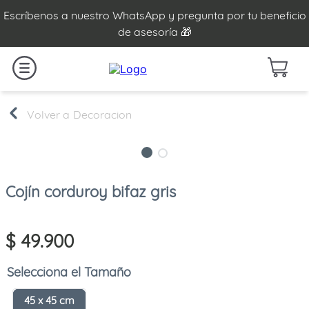
Escríbenos a nuestro WhatsApp y pregunta por tu beneficio
de asesoría 🎁
Decoracion
Cojín corduroy bifaz gris
$
49
.
900
Tamaño
45 x 45 cm