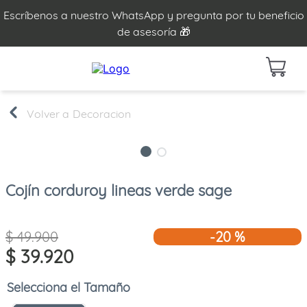
Escríbenos a nuestro WhatsApp y pregunta por tu beneficio
de asesoría 🎁
Decoracion
Cojín corduroy lineas verde sage
$
49
.
900
-
20 %
$
39
.
920
Tamaño