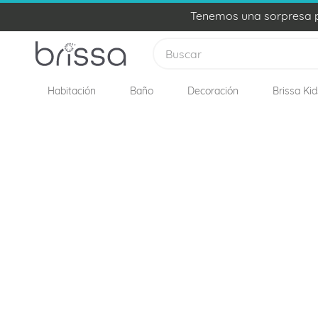
Tenemos una sorpresa pa
Buscar
Habitación
Baño
Decoración
Brissa Kid
TÉRMINOS MÁS BUSCADOS
1
.
plumon
2
.
edredon
3
.
sabanas
4
.
forro plumon
5
.
cojines
6
.
almohadas
7
.
cobija
8
.
ovejero