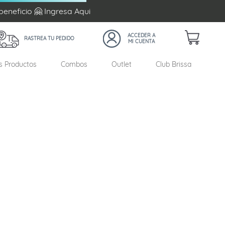
beneficio 🤗 Ingresa
Aqui
RASTREA TU PEDIDO
s Productos
Combos
Outlet
Club Brissa