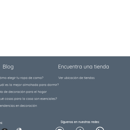
Blog
Encuentra una tienda
ómo elegir tu ropa de cama?
Ver ubicación de tiendas
uál es la mejor almohada para dormir?
ía de decoración para el hogar
ué cosas para la casa son esenciales?
tendencias en decoración
Síguenos en nuestras redes:
s: