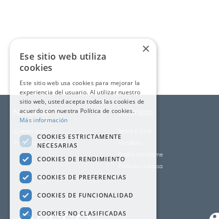
9
.
fleur
10
.
cubrelecho
×
Ese sitio web utiliza
cookies
Este sitio web usa cookies para mejorar la
experiencia del usuario. Al utilizar nuestro
sitio web, usted acepta todas las cookies de
Nosotros
acuerdo con nuestra Política de cookies.
clubrissa
Más información
Quienes somos
Sobre el Club
COOKIES ESTRICTAMENTE
Preguntas frecuentes
Mi cuenta
NECESARIAS
Quiero inscribirme
COOKIES DE RENDIMIENTO
Políticas clubrissa
COOKIES DE PREFERENCIAS
COOKIES DE FUNCIONALIDAD
COOKIES NO CLASIFICADAS