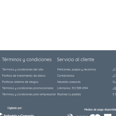
Términos y condiciones
Servicio al cliente
Términos y condiciones del sitio
Peticiones, quejas y reclamos
¿C
Política de tratamiento de datos
Contáctanos
¿C
Políticas sistema de riesgos
Necesito asesoría
Gu
Términos y condiciones promocionales
Llámanos: 312 589 4194
¿Q
Términos y condiciones plan empresarial
Rastrea tu pedido
5 
Vigilado por:
Medios de pago disponible