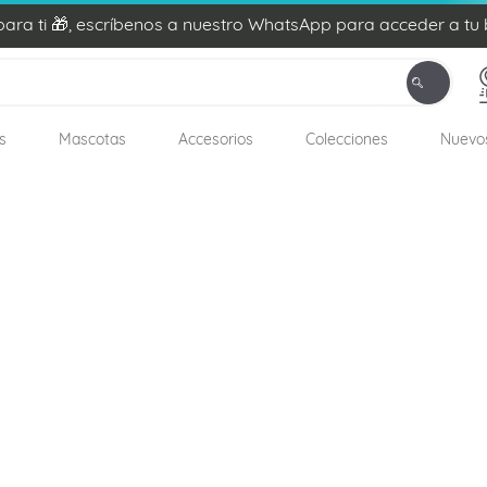
ra ti 🎁, escríbenos a nuestro WhatsApp para acceder a tu 
s
Mascotas
Accesorios
Colecciones
Nuevo