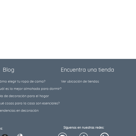
Blog
Encuentra una tienda
ómo elegir tu ropa de cama?
Ver ubicación de tiendas
uál es la mejor almohada para dormir?
ía de decoración para el hogar
ué cosas para la casa son esenciales?
tendencias en decoración
Síguenos en nuestras redes:
s: