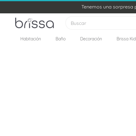
Tenemos una sorpresa pa
Buscar
Habitación
Baño
Decoración
Brissa Kid
TÉRMINOS MÁS BUSCADOS
1
.
plumon
2
.
sabanas
3
.
edredon
4
.
forro plumon
5
.
cojines
6
.
almohadas
7
.
cobija
8
.
ovejero