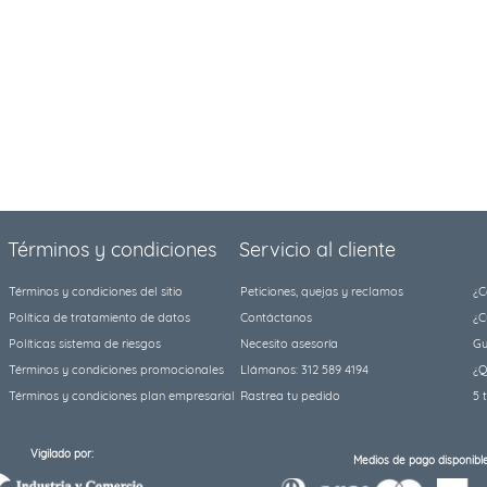
Términos y condiciones
Servicio al cliente
Términos y condiciones del sitio
Peticiones, quejas y reclamos
¿C
Política de tratamiento de datos
Contáctanos
¿C
Políticas sistema de riesgos
Necesito asesoría
Gu
Términos y condiciones promocionales
Llámanos: 312 589 4194
¿Q
Términos y condiciones plan empresarial
Rastrea tu pedido
5 
Vigilado por:
Medios de pago disponible