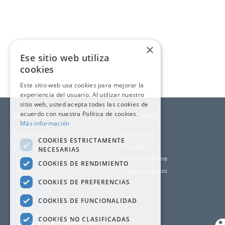
9
.
cubrelecho
10
.
fleur
×
Ese sitio web utiliza
cookies
Este sitio web usa cookies para mejorar la
experiencia del usuario. Al utilizar nuestro
sitio web, usted acepta todas las cookies de
Nosotros
acuerdo con nuestra Política de cookies.
clubrissa
Más información
Quienes somos
Sobre el Club
COOKIES ESTRICTAMENTE
Preguntas frecuentes
Mi cuenta
NECESARIAS
Quiero inscribirme
COOKIES DE RENDIMIENTO
Políticas clubrissa
COOKIES DE PREFERENCIAS
COOKIES DE FUNCIONALIDAD
COOKIES NO CLASIFICADAS