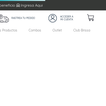
beneficio 🤗 Ingresa
Aqui
RASTREA TU PEDIDO
s Productos
Combos
Outlet
Club Brissa