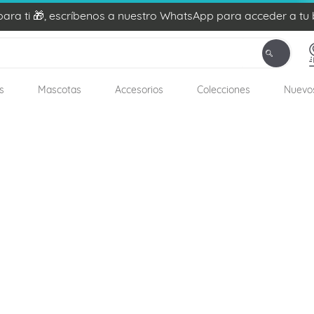
ra ti 🎁, escríbenos a nuestro WhatsApp para acceder a tu 
s
Mascotas
Accesorios
Colecciones
Nuevo