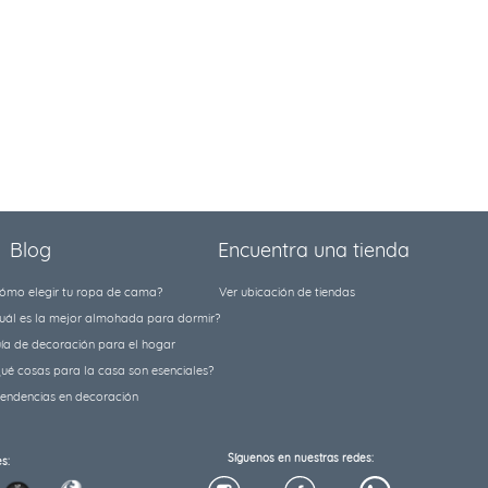
Blog
Encuentra una tienda
ómo elegir tu ropa de cama?
Ver ubicación de tiendas
uál es la mejor almohada para dormir?
ía de decoración para el hogar
ué cosas para la casa son esenciales?
tendencias en decoración
Síguenos en nuestras redes:
s: