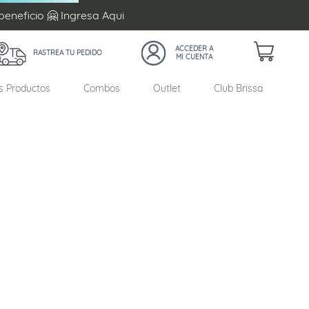
beneficio 🤗 Ingresa
Aqui
RASTREA TU PEDIDO
s Productos
Combos
Outlet
Club Brissa