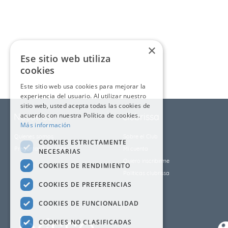
9
.
cubrelecho
10
.
fleur
×
Ese sitio web utiliza
cookies
Este sitio web usa cookies para mejorar la
experiencia del usuario. Al utilizar nuestro
sitio web, usted acepta todas las cookies de
Nosotros
acuerdo con nuestra Política de cookies.
clubrissa
Más información
Quienes somos
Sobre el Club
COOKIES ESTRICTAMENTE
Preguntas frecuentes
Mi cuenta
NECESARIAS
Quiero inscribirme
COOKIES DE RENDIMIENTO
Políticas clubrissa
COOKIES DE PREFERENCIAS
COOKIES DE FUNCIONALIDAD
COOKIES NO CLASIFICADAS