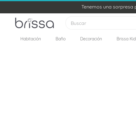
Tenemos una sorpresa pa
Buscar
Habitación
Baño
Decoración
Brissa Kid
TÉRMINOS MÁS BUSCADOS
1
.
plumon
2
.
sabanas
3
.
edredon
4
.
forro plumon
5
.
cojines
6
.
almohadas
7
.
cobija
8
.
ovejero