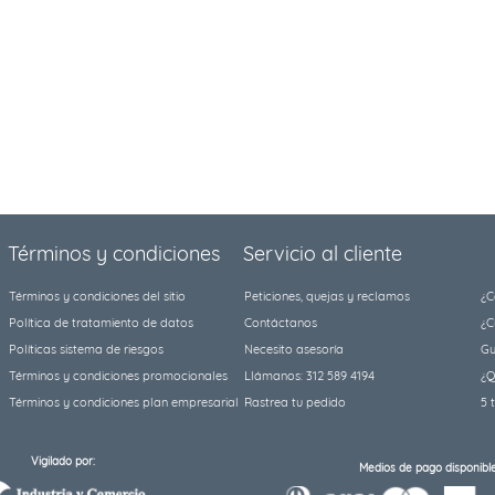
Términos y condiciones
Servicio al cliente
Términos y condiciones del sitio
Peticiones, quejas y reclamos
¿C
Política de tratamiento de datos
Contáctanos
¿C
Políticas sistema de riesgos
Necesito asesoría
Gu
Términos y condiciones promocionales
Llámanos: 312 589 4194
¿Q
Términos y condiciones plan empresarial
Rastrea tu pedido
5 
Vigilado por:
Medios de pago disponible