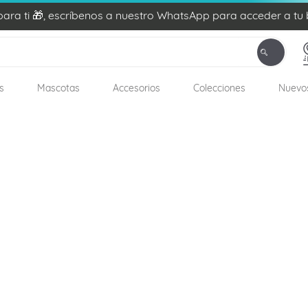
ra ti 🎁, escríbenos a nuestro WhatsApp para acceder a tu 
s
Mascotas
Accesorios
Colecciones
Nuevo