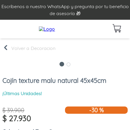
Escríbenos a nuestro WhatsApp y pregunta por tu beneficio
de asesoría 🎁
Decoracion
Cojín texture malu natural 45x45cm
¡Últimas Unidades!
$
39
.
900
-
30 %
$
27
.
930