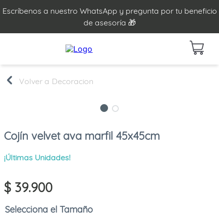
Escríbenos a nuestro WhatsApp y pregunta por tu beneficio
de asesoría 🎁
Decoracion
Cojín velvet ava marfil 45x45cm
¡Últimas Unidades!
$
39
.
900
Tamaño