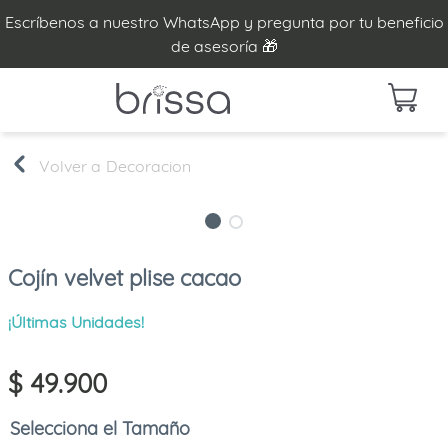
Escríbenos a nuestro WhatsApp y pregunta por tu beneficio
de asesoría 🎁
Decoracion
Cojín velvet plise cacao
¡Últimas Unidades!
$
49
.
900
Tamaño