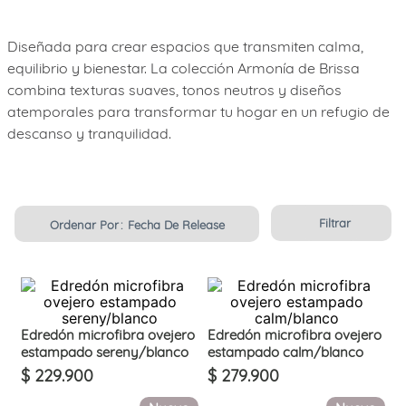
7
.
cobija
Diseñada para crear espacios que transmiten calma,
8
.
ovejero
equilibrio y bienestar. La colección Armonía de Brissa
9
.
fleur
combina texturas suaves, tonos neutros y diseños
atemporales para transformar tu hogar en un refugio de
10
.
cubrelecho
descanso y tranquilidad.
Filtrar
Ordenar Por
Fecha De Release
Edredón microfibra ovejero
Edredón microfibra ovejero
estampado sereny/blanco
estampado calm/blanco
$
229
.
900
$
279
.
900