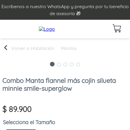
Escríbenos a nuestro WhatsApp y pregunta por tu beneficio
de asesoría 🎁
Habitación
Mantas
Combo Manta flannel más cojín silueta
minnie smile-superglow
$
89
.
900
Tamaño