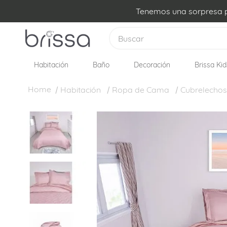
Tenemos una sorpresa pa
Buscar
Habitación
Baño
Decoración
Brissa Kid
TÉRMINOS MÁS BUSCADOS
1
.
plumon
Habitación
Ropa de Cama
Cubrelechos
2
.
edredon
3
.
sabanas
4
.
forro plumon
5
.
cojines
6
.
almohadas
7
.
cobija
8
.
cubrelecho