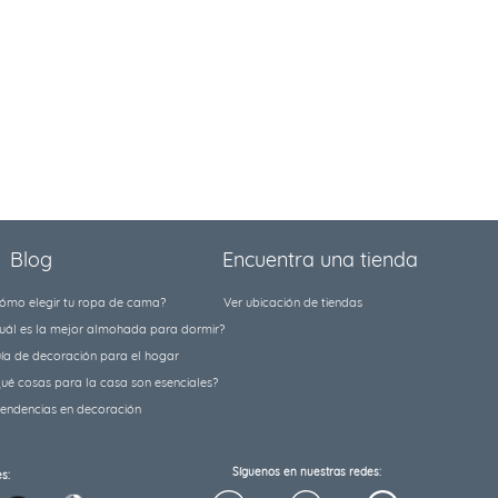
Blog
Encuentra una tienda
ómo elegir tu ropa de cama?
Ver ubicación de tiendas
uál es la mejor almohada para dormir?
ía de decoración para el hogar
ué cosas para la casa son esenciales?
tendencias en decoración
Síguenos en nuestras redes:
s: