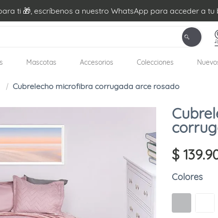
ra ti 🎁, escríbenos a nuestro WhatsApp para acceder a tu 
s
Mascotas
Accesorios
Colecciones
Nuevo
Cubrelecho microfibra corrugada arce rosado
Cubrel
corrug
$
139
.
9
Colores