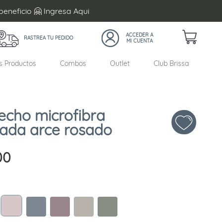
beneficio 🤗 Ingresa
Aqui
RASTREA TU PEDIDO
s Productos
Combos
Outlet
Club Brissa
echo microfibra
ada arce rosado
00