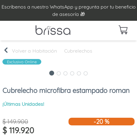
Escríbenos a nuestro WhatsApp y pregunta por tu beneficio
de asesoría 🎁
Habitación
Cubrelechos
Exclusivo Online
Cubrelecho microfibra estampado roman
¡Últimas Unidades!
$
149
.
900
-
20 %
$
119
.
920