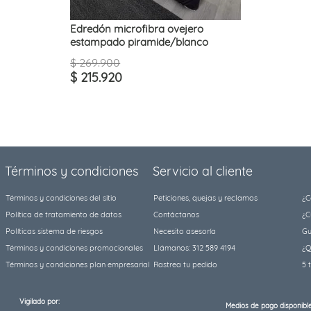
Edredón microfibra ovejero
estampado piramide/blanco
$
269
.
900
$
215
.
920
Términos y condiciones
Servicio al cliente
Términos y condiciones del sitio
Peticiones, quejas y reclamos
¿C
Política de tratamiento de datos
Contáctanos
¿C
Políticas sistema de riesgos
Necesito asesoría
Gu
Términos y condiciones promocionales
Llámanos: 312 589 4194
¿Q
Términos y condiciones plan empresarial
Rastrea tu pedido
5 
Vigilado por:
Medios de pago disponible