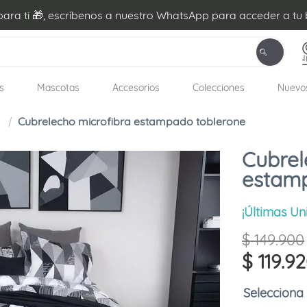
ra ti 🎁, escríbenos a nuestro WhatsApp para acceder a tu 
s
Mascotas
Accesorios
Colecciones
Nuevo
Cubrelecho microfibra estampado toblerone
Cubrel
estamp
¡Últimas Un
$
149
.
900
$
119
.
92