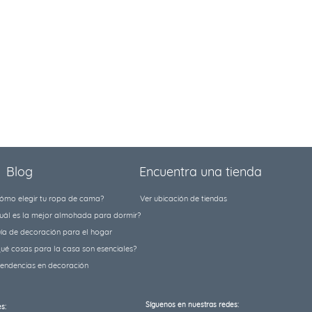
Blog
Encuentra una tienda
ómo elegir tu ropa de cama?
Ver ubicación de tiendas
uál es la mejor almohada para dormir?
ía de decoración para el hogar
ué cosas para la casa son esenciales?
tendencias en decoración
Síguenos en nuestras redes:
s: