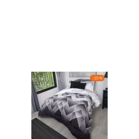
-
20 %