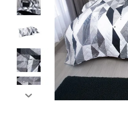
9
.
fleur
10
.
cubrelecho