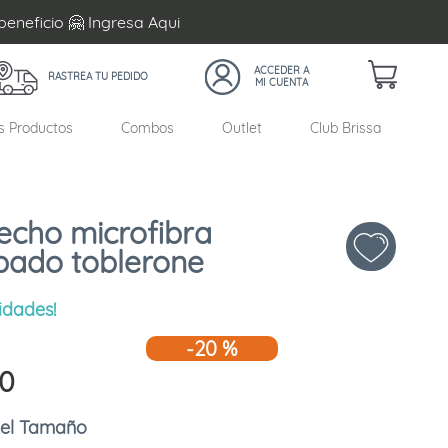
beneficio 🤗 Ingresa
Aqui
RASTREA TU PEDIDO
s Productos
Combos
Outlet
Club Brissa
echo microfibra
ado toblerone
idades!
-
20 %
0
Tamaño