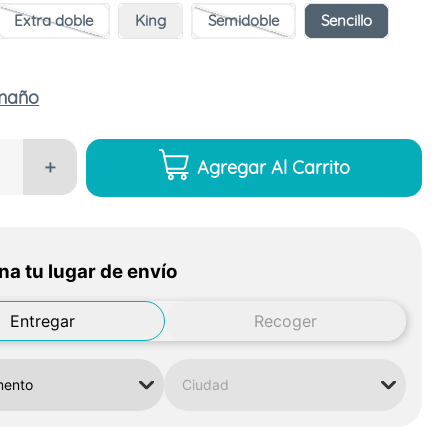
Extra doble
King
Semidoble
Sencillo
amaño
Agregar Al Carrito
＋
na tu lugar de envío
Entregar
Recoger