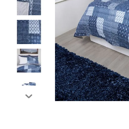
9
.
cubrelecho
10
.
fleur