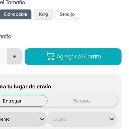
Tamaño
Extra doble
King
Sencillo
amaño
Agregar Al Carrito
＋
na tu lugar de envío
Entregar
Recoger