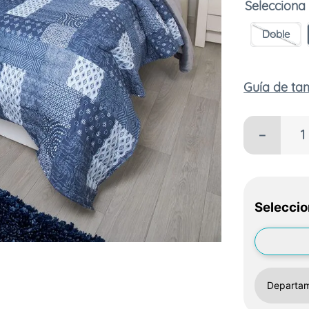
Doble
Guía de t
－
Seleccio