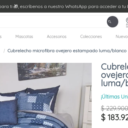
ra ti 🎁, escríbenos a nuestro WhatsApp para acceder a tu 
s
Mascotas
Accesorios
Colecciones
Nuevo
Cubrelecho microfibra ovejero estampado luma/blanco
Cubrel
oveje
luma/
¡Últimas Un
$
229
.
90
$
183
.
9