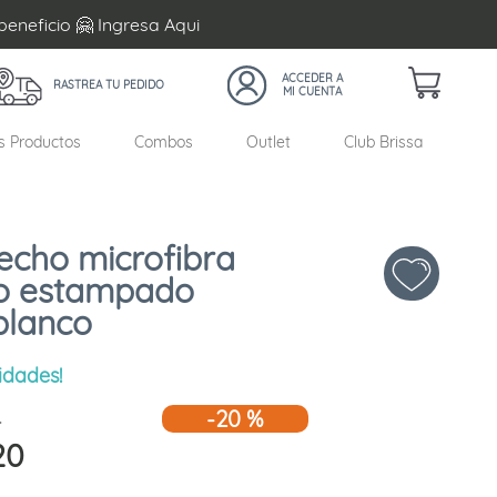
beneficio 🤗 Ingresa
Aqui
RASTREA TU PEDIDO
s Productos
Combos
Outlet
Club Brissa
echo microfibra
ro estampado
blanco
idades!
0
-
20 %
20