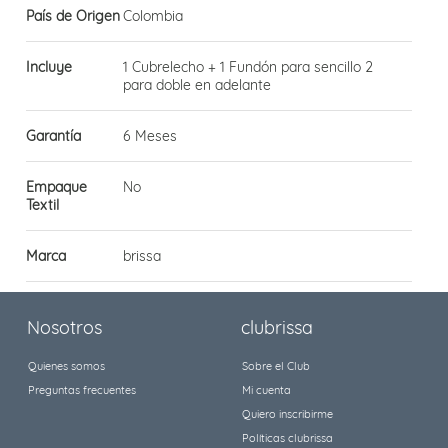
País de Origen
Colombia
Incluye
1 Cubrelecho + 1 Fundón para sencillo 2
para doble en adelante
Garantía
6 Meses
Empaque
No
Textil
Marca
brissa
Nosotros
clubrissa
Quienes somos
Sobre el Club
Preguntas frecuentes
Mi cuenta
Quiero inscribirme
Políticas clubrissa