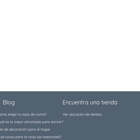
Blog
Encuentra una tienda
ómo elegir tu ropa de cama?
Ver ubicación de tiendas
uál es la mejor almohada para dormir?
ía de decoración para el hogar
ué cosas para la casa son esenciales?