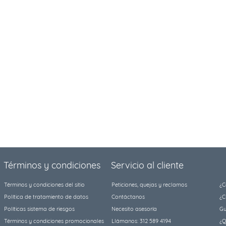
Términos y condiciones
Servicio al cliente
Términos y condiciones del sitio
Peticiones, quejas y reclamos
¿C
Política de tratamiento de datos
Contáctanos
¿C
Políticas sistema de riesgos
Necesito asesoría
Gu
Términos y condiciones promocionales
Llámanos: 312 589 4194
¿Q