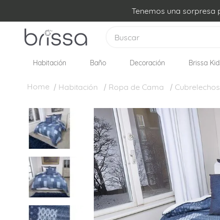
Tenemos una sorpresa pa
Buscar
Habitación
Baño
Decoración
Brissa Kid
TÉRMINOS MÁS BUSCADOS
1
.
plumon
Habitación
Ropa de Cama
Cubrelechos
2
.
sabanas
3
.
edredon
4
.
forro plumon
5
.
cojines
6
.
almohadas
7
.
cobija
8
.
ovejero