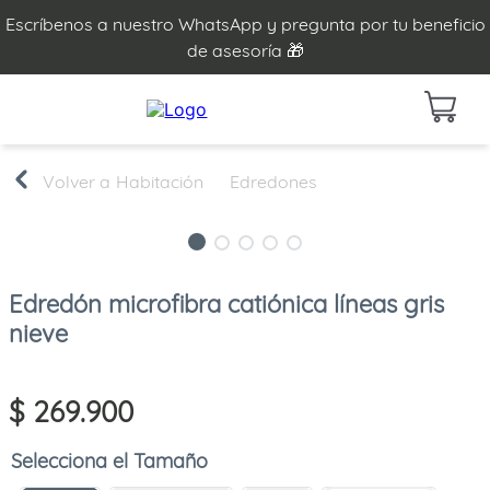
Escríbenos a nuestro WhatsApp y pregunta por tu beneficio
de asesoría 🎁
Habitación
Edredones
Edredón microfibra catiónica líneas gris
nieve
$
269
.
900
Tamaño