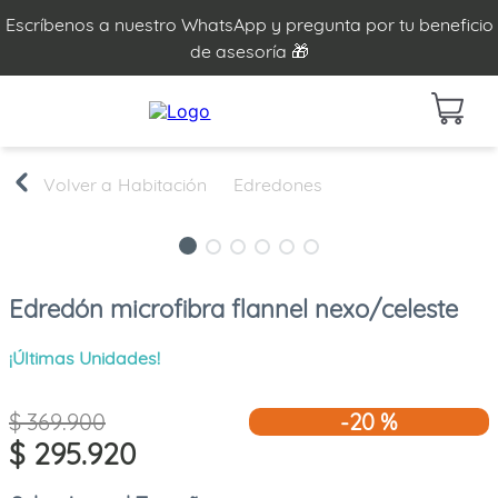
Escríbenos a nuestro WhatsApp y pregunta por tu beneficio
de asesoría 🎁
Habitación
Edredones
Edredón microfibra flannel nexo/celeste
¡Últimas Unidades!
$
369
.
900
-
20 %
$
295
.
920