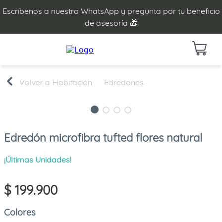
Escríbenos a nuestro WhatsApp y pregunta por tu beneficio
de asesoría 🎁
Habitación
Edredones
Edredón microfibra tufted flores natural
¡Últimas Unidades!
$
199
.
900
Colores