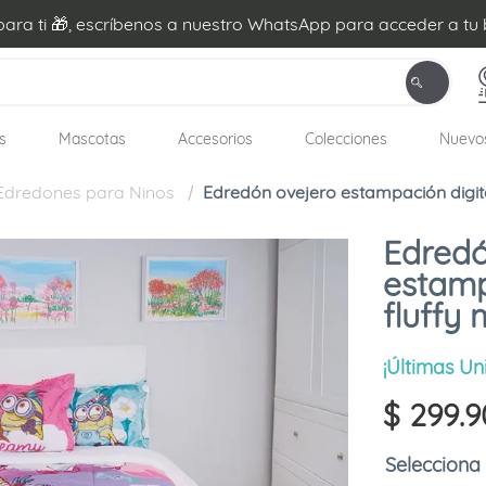
ra ti 🎁, escríbenos a nuestro WhatsApp para acceder a tu 
s
Mascotas
Accesorios
Colecciones
Nuevo
Edredones para Ninos
Edredón ovejero estampación digita
Edredó
estamp
fluffy 
¡Últimas Un
$
299
.
9