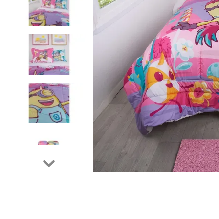
9
.
cubrelecho
10
.
fleur