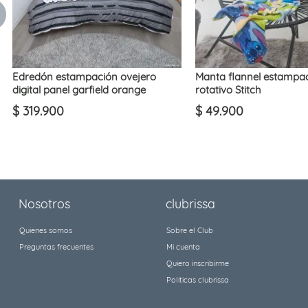
Edredón estampación ovejero
Manta flannel estampa
digital panel garfield orange
rotativo Stitch
$
319
.
900
$
49
.
900
Nosotros
clubrissa
Quienes somos
Sobre el Club
Preguntas frecuentes
Mi cuenta
Quiero inscribirme
Políticas clubrissa