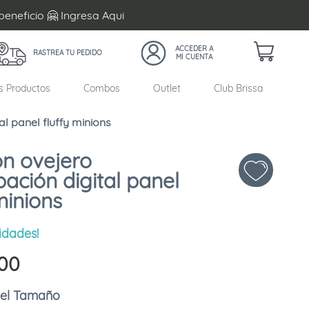
beneficio 🤗 Ingresa
Aqui
RASTREA TU PEDIDO
s Productos
Combos
Outlet
Club Brissa
l panel fluffy minions
n ovejero
ación digital panel
minions
idades!
00
Tamaño