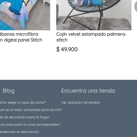
ábanas microfibra
Cojín velvet estampado palmera-
 digital panel Stitch
stitch
$
49
.
900
Blog
Encuentra una tienda
ómo elegir tu ropa de cama?
Ver ubicación de tiendas
uál es la mejor almohada para dormir?
ía de decoración para el hogar
ué cosas para la casa son esenciales?
tendencias en decoración