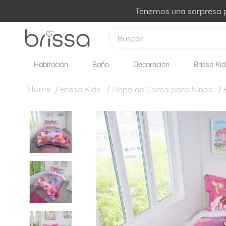
Tenemos una sorpresa pa
Buscar
Habitación
Baño
Decoración
Brissa Kid
TÉRMINOS MÁS BUSCADOS
1
.
plumon
Brissa Kids
Ropa de Cama para Ninos
2
.
sabanas
3
.
edredon
4
.
forro plumon
5
.
cojines
6
.
almohadas
7
.
cobija
8
.
ovejero