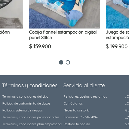
ciónn
Cobija flannel estampación digital
Juego de s
panel Stitch
estampación
$
159
.
900
$
199
.
900
Términos y condiciones
Servicio al cliente
Términos y condiciones del sitio
Peticiones, quejas y reclamos
¿C
Política de tratamiento de datos
Contáctanos
¿C
Políticas sistema de riesgos
Necesito asesoría
Gu
Términos y condiciones promocionales
Llámanos: 312 589 4194
¿Q
Términos y condiciones plan empresarial
Rastrea tu pedido
5 