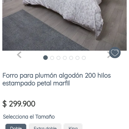
Forro para plumón algodón 200 hilos
estampado petal marfil
$
299
.
900
Tamaño
Doble
Extra doble
King