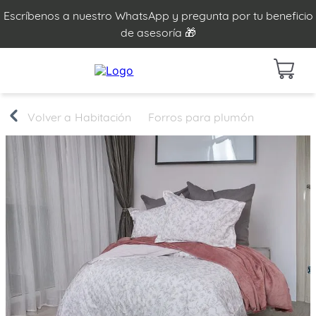
Escríbenos a nuestro WhatsApp y pregunta por tu beneficio
de asesoría 🎁
Habitación
Forros para plumón