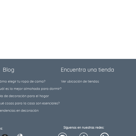
Blog
Encuentra una tienda
ómo elegir tu ropa de cama?
Ver ubicación de tiendas
uál es la mejor almohada para dormir?
ía de decoración para el hogar
ué cosas para la casa son esenciales?
tendencias en decoración
Síguenos en nuestras redes:
s: