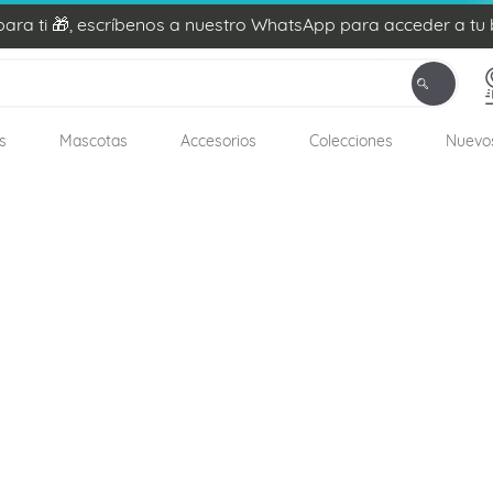
ra ti 🎁, escríbenos a nuestro WhatsApp para acceder a tu 
s
Mascotas
Accesorios
Colecciones
Nuevo