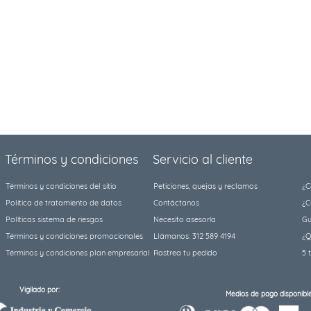
Términos y condiciones
Servicio al cliente
Términos y condiciones del sitio
Peticiones, quejas y reclamos
¿C
Política de tratamiento de datos
Contáctanos
¿C
Políticas sistema de riesgos
Necesito asesoría
Gu
Términos y condiciones promocionales
Llámanos: 312 589 4194
¿Q
Términos y condiciones plan empresarial
Rastrea tu pedido
5 
Vigilado por:
Medios de pago disponible