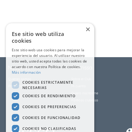
9
.
cubrelecho
10
.
fleur
×
Ese sitio web utiliza
cookies
Este sitio web usa cookies para mejorar la
experiencia del usuario. Al utilizar nuestro
sitio web, usted acepta todas las cookies de
Nosotros
acuerdo con nuestra Política de cookies.
clubrissa
Más información
Quienes somos
Sobre el Club
COOKIES ESTRICTAMENTE
Preguntas frecuentes
Mi cuenta
NECESARIAS
Quiero inscribirme
COOKIES DE RENDIMIENTO
Políticas clubrissa
COOKIES DE PREFERENCIAS
COOKIES DE FUNCIONALIDAD
COOKIES NO CLASIFICADAS