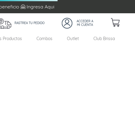
beneficio 🤗 Ingresa
Aqui
RASTREA TU PEDIDO
s Productos
Combos
Outlet
Club Brissa