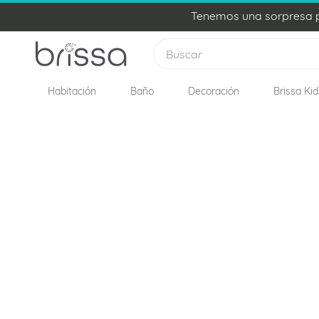
Tenemos una sorpresa pa
Buscar
Habitación
Baño
Decoración
Brissa Kid
TÉRMINOS MÁS BUSCADOS
1
.
edredon
2
.
plumon
3
.
sabanas
4
.
forro plumon
5
.
cojines
6
.
almohadas
7
.
cobija
8
.
ovejero