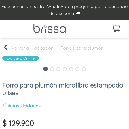
Escríbenos a nuestro WhatsApp y pregunta por tu beneficio
de asesoría 🎁
Habitación
Forros para plumón
Exclusivo Online
Forro para plumón microfibra estampado
ulises
¡Últimas Unidades!
$
129
.
900