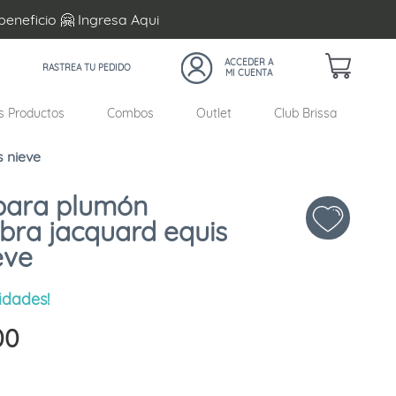
beneficio 🤗 Ingresa
Aqui
RASTREA TU PEDIDO
s Productos
Combos
Outlet
Club Brissa
s nieve
para plumón
ibra jacquard equis
eve
idades!
00