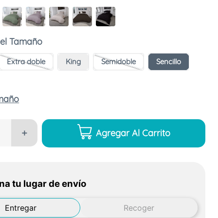
Tamaño
Extra doble
King
Semidoble
Sencillo
amaño
Agregar Al Carrito
＋
na tu lugar de envío
Entregar
Recoger