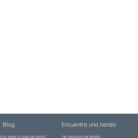
Blog
Encuentra una tienda
ómo elegir tu ropa de cama?
Ver ubicación de tiendas