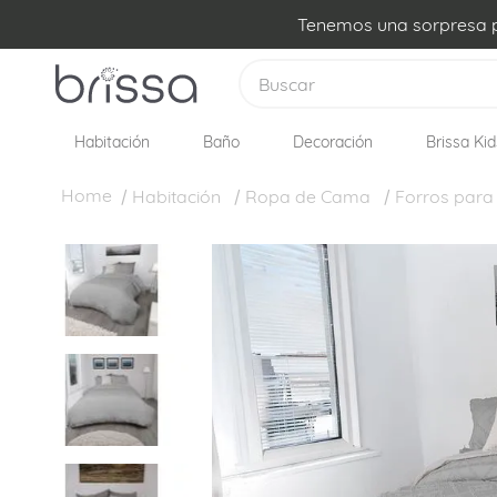
Tenemos una sorpresa pa
Buscar
Habitación
Baño
Decoración
Brissa Kid
TÉRMINOS MÁS BUSCADOS
1
.
plumon
Habitación
Ropa de Cama
Forros para
2
.
edredon
3
.
sabanas
4
.
forro plumon
5
.
cojines
6
.
almohadas
7
.
cobija
8
.
cubrelecho