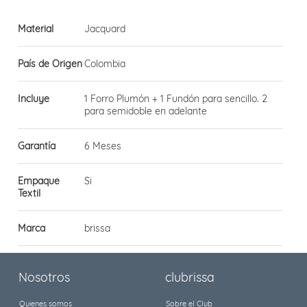
Material
Jacquard
País de Origen
Colombia
Incluye
1 Forro Plumón + 1 Fundón para sencillo. 2
para semidoble en adelante
Garantía
6 Meses
Empaque
Si
Textil
Marca
brissa
Nosotros
clubrissa
Quienes somos
Sobre el Club