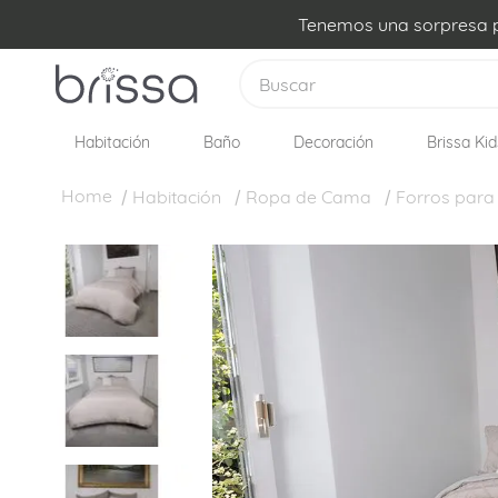
Tenemos una sorpresa pa
Buscar
Habitación
Baño
Decoración
Brissa Kid
TÉRMINOS MÁS BUSCADOS
1
.
plumon
Habitación
Ropa de Cama
Forros para
2
.
sabanas
3
.
edredon
4
.
forro plumon
5
.
cojines
6
.
almohadas
7
.
cobija
8
.
ovejero