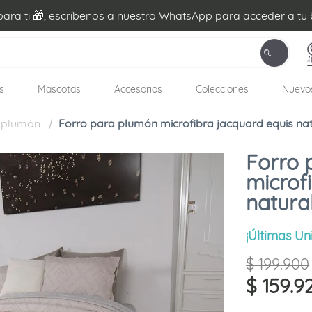
ra ti 🎁, escríbenos a nuestro WhatsApp para acceder a tu 
s
Mascotas
Accesorios
Colecciones
Nuevo
 plumón
Forro para plumón microfibra jacquard equis nat
Forro 
microf
natura
¡Últimas Un
$
199
.
900
$
159
.
9