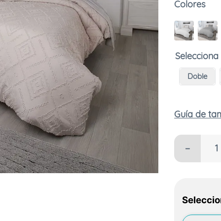
Colores
Doble
Guía de t
－
Seleccio