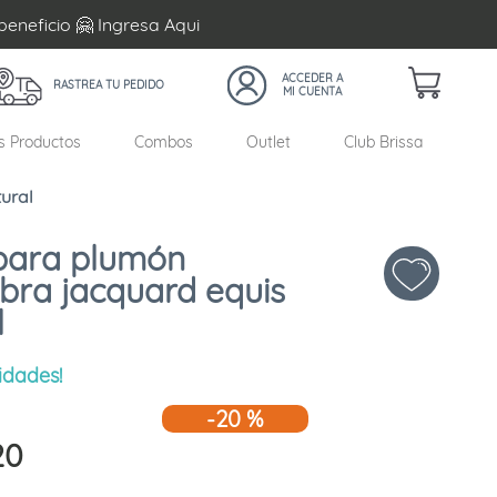
beneficio 🤗 Ingresa
Aqui
RASTREA TU PEDIDO
s Productos
Combos
Outlet
Club Brissa
ural
para plumón
ibra jacquard equis
l
idades!
-
20 %
20