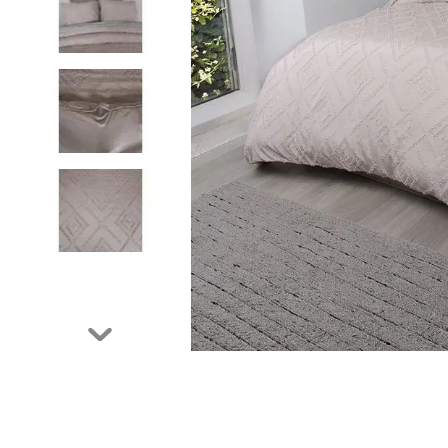
9
.
cubrelecho
10
.
fleur