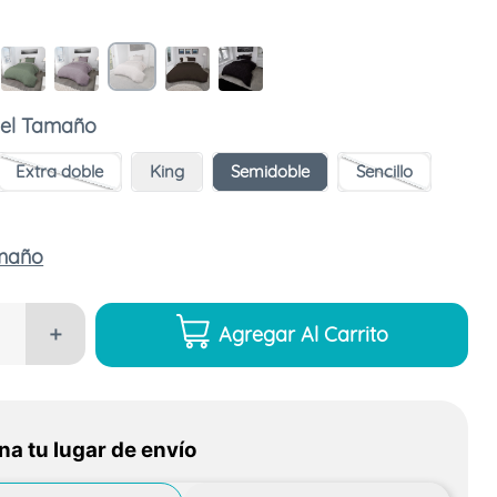
Tamaño
Extra doble
King
Semidoble
Sencillo
amaño
Agregar Al Carrito
＋
na tu lugar de envío