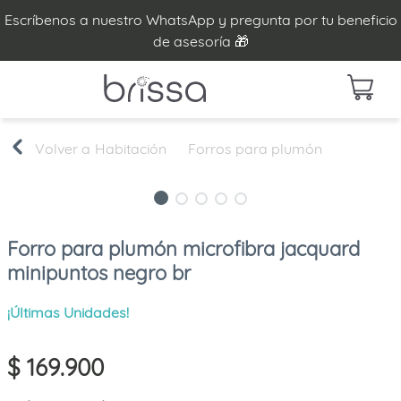
Escríbenos a nuestro WhatsApp y pregunta por tu beneficio
de asesoría 🎁
Habitación
Forros para plumón
Forro para plumón microfibra jacquard
minipuntos negro br
¡Últimas Unidades!
$
169
.
900