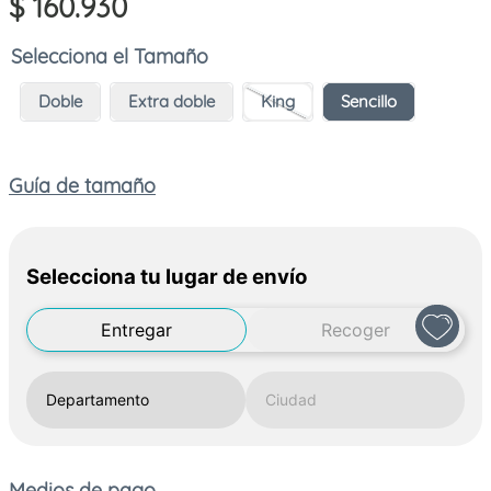
$
160
.
930
Tamaño
Doble
Extra doble
King
Sencillo
Guía de tamaño
Selecciona tu lugar de envío
Entregar
Recoger
Medios de pago