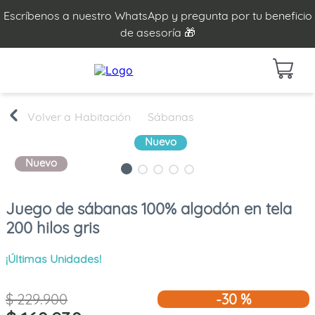
Escríbenos a nuestro WhatsApp y pregunta por tu beneficio
de asesoría 🎁
Habitación
Sábanas
Nuevo
Nuevo
Juego de sábanas 100% algodón en tela
200 hilos gris
¡Últimas Unidades!
$
229
.
900
-
30 %