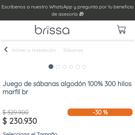
Escríbenos a nuestro WhatsApp y pregunta por tu beneficio
de asesoría 🎁
Habitación
Sábanas
Juego de sábanas algodón 100% 300 hilos
marfil br
$
329
.
900
-
30 %
$
230
.
930
Tamaño