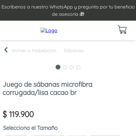
Escríbenos a nuestro WhatsApp y pregunta por tu beneficio
de asesoría 🎁
Habitación
Sábanas
Juego de sábanas microfibra
corrugada/lisa cacao br
$
119
.
900
Tamaño