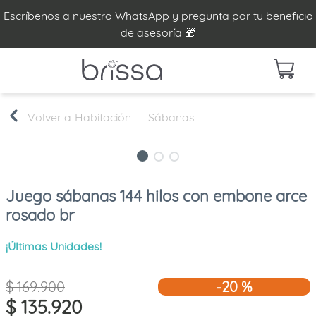
Escríbenos a nuestro WhatsApp y pregunta por tu beneficio
de asesoría 🎁
Habitación
Sábanas
Juego sábanas 144 hilos con embone arce
rosado br
¡Últimas Unidades!
$
169
.
900
-
20 %
$
135
.
920