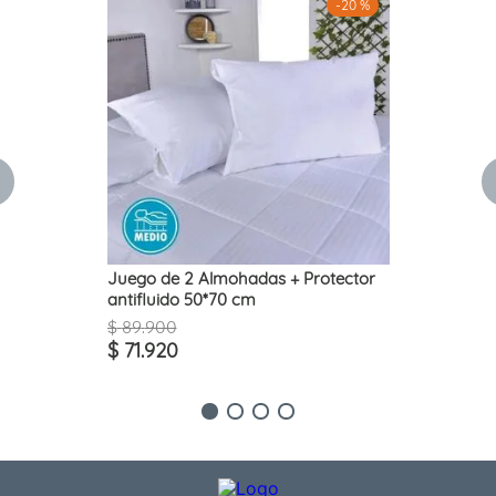
-
20 %
Juego de 2 Almohadas + Protector
antifluido 50*70 cm
$
89
.
900
$
71
.
920