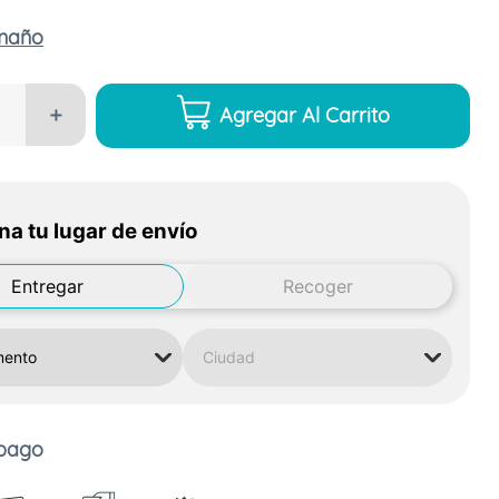
amaño
Agregar Al Carrito
＋
na tu lugar de envío
Entregar
Recoger
 pago