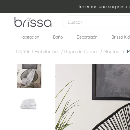
Tenemos una sorpresa pa
Buscar
Habitación
Baño
Decoración
Brissa Kid
TÉRMINOS MÁS BUSCADOS
1
.
edredon
Habitación
Ropa de Cama
Mantas
M
2
.
plumon
3
.
sabanas
4
.
forro plumon
5
.
cojines
6
.
almohadas
7
.
cobija
8
.
ovejero