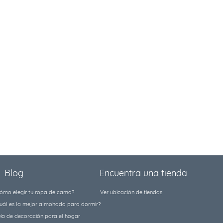
Blog
Encuentra una tienda
ómo elegir tu ropa de cama?
Ver ubicación de tiendas
uál es la mejor almohada para dormir?
ía de decoración para el hogar