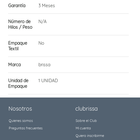
Garantía
3 Meses
Número de
N/A
Hilos / Peso
Empaque
No
Textil
Marca
brissa
Unidad de
1 UNIDAD
Empaque
Nosotros
clubrissa
Quienes somos
Sobre el Club
Preguntas frecuentes
Mi cuenta
Quiero inscribirme