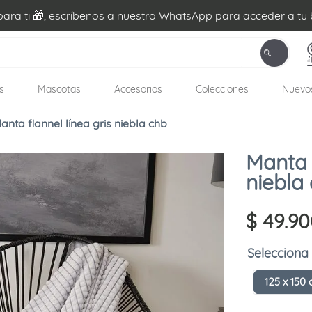
ra ti 🎁, escríbenos a nuestro WhatsApp para acceder a tu 
s
Mascotas
Accesorios
Colecciones
Nuevo
anta flannel línea gris niebla chb
Manta f
niebla
$
49
.
90
125 x 150