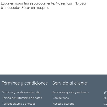
Lavar en agua fría separadamente. No remojar. No usar
blanqueador. Secar en máquina
Términos y condiciones
Servicio al cliente
Términos y condiciones del sitio
Peticiones, quejas y reclamos
¿C
Política de tratamiento de datos
Contáctanos
¿C
Políticas sistema de riesgos
Necesito asesoría
Gu