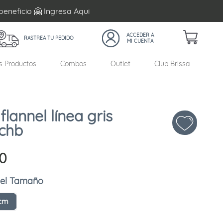
beneficio 🤗 Ingresa
Aqui
RASTREA TU PEDIDO
s Productos
Combos
Outlet
Club Brissa
lannel línea gris
 chb
0
Tamaño
 cm