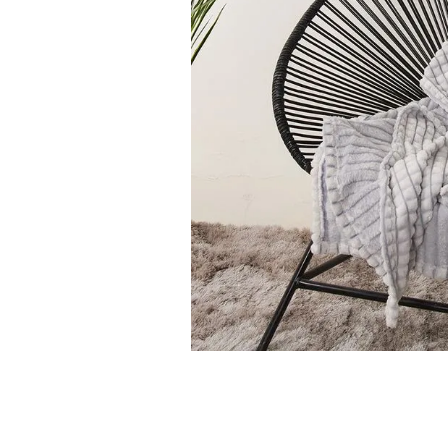
9
.
cubrelecho
10
.
fleur