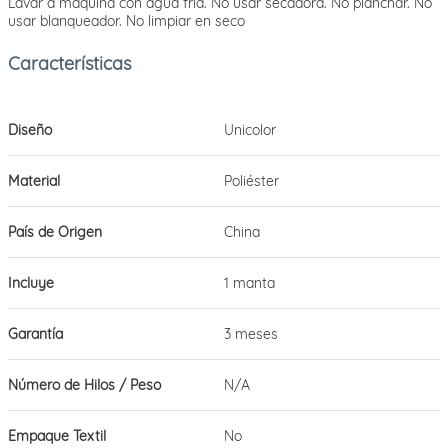
Lavar a máquina con agua fría. No usar secadora. No planchar. No
usar blanqueador. No limpiar en seco
Diseño
Unicolor
Material
Poliéster
País de Origen
China
Incluye
1 manta
Garantía
3 meses
Número de Hilos / Peso
N/A
Empaque Textil
No