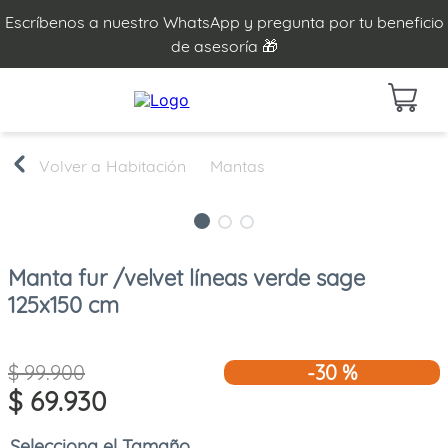
Escríbenos a nuestro WhatsApp y pregunta por tu beneficio
de asesoría 🎁
Habitación
Mantas
Manta fur /velvet líneas verde sage
125x150 cm
$
99
.
900
-
30 %
$
69
.
930
Tamaño