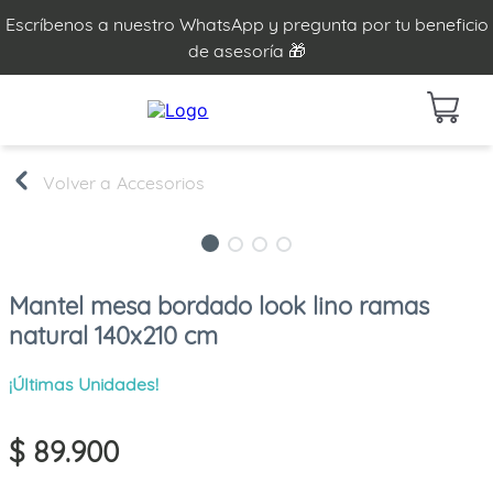
Escríbenos a nuestro WhatsApp y pregunta por tu beneficio
de asesoría 🎁
Accesorios
Mantel mesa bordado look lino ramas
natural 140x210 cm
¡Últimas Unidades!
$
89
.
900