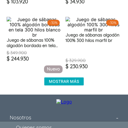
$
103
.
920
$
34
.
930
-
30%
-
30%
Juego de sábanas algodón
Juego de sábanas 100%
100% 300 hilos marfil br
algodón bordada en tela
300 hilos blanco br
$
349
.
900
$
244
.
930
$
329
.
900
$
230
.
930
Nuevo
MOSTRAR MÁS
Nosotros
Quienes somos