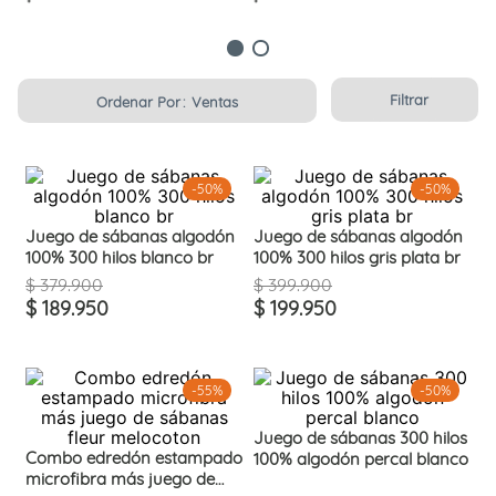
Filtrar
Ordenar Por
Ventas
-
50%
-
50%
Juego de sábanas algodón
Juego de sábanas algodón
100% 300 hilos blanco br
100% 300 hilos gris plata br
$
379
.
900
$
399
.
900
$
189
.
950
$
199
.
950
-
55%
-
50%
Juego de sábanas 300 hilos
Combo edredón estampado
100% algodón percal blanco
microfibra más juego de