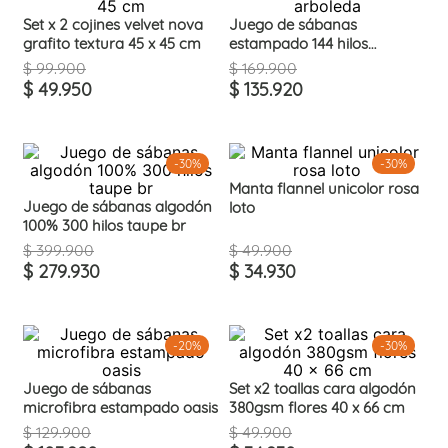
Set x 2 cojines velvet nova
Juego de sábanas
grafito textura 45 x 45 cm
estampado 144 hilos
arboleda
$
99
.
900
$
169
.
900
$
49
.
950
$
135
.
920
-
30%
-
30%
Manta flannel unicolor rosa
Juego de sábanas algodón
loto
100% 300 hilos taupe br
$
399
.
900
$
49
.
900
$
279
.
930
$
34
.
930
-
20%
-
30%
Juego de sábanas
Set x2 toallas cara algodón
microfibra estampado oasis
380gsm flores 40 x 66 cm
$
129
.
900
$
49
.
900