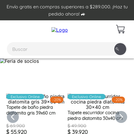
Envío gratis en compras superiores a $289.000. ¡Haz tu
pedido ahora! 🚙
Exclusivo Online
Exclusivo Online
-
20%
-
20%
Tapete de baño piedra
Tapete escurridor cocina
diatomita gris 39x60 cm
piedra diatomita 30x40 cm
$
69
.
900
$
49
.
900
$
55
.
920
$
39
.
920