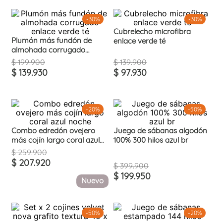
-
30%
-
30%
Cubrelecho microfibra
Plumón más fundón de
enlace verde té
almohada corrugado
enlace verde té
$
199
.
900
$
139
.
900
$
139
.
930
$
97
.
930
-
20%
-
50%
Combo edredón ovejero
Juego de sábanas algodón
más cojín largo coral azul
100% 300 hilos azul br
noche
$
259
.
900
$
207
.
920
$
399
.
900
$
199
.
950
Nuevo
-
50%
-
20%