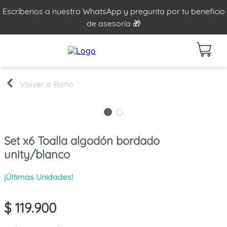
Escríbenos a nuestro WhatsApp y pregunta por tu beneficio
de asesoría 🎁
Bano
Set x6 Toalla algodón bordado
unity/blanco
¡Últimas Unidades!
$
119
.
900