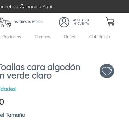
beneficio 🤗 Ingresa
Aqui
RASTREA TU PEDIDO
s Productos
Combos
Outlet
Club Brissa
Toallas cara algodón
 verde claro
idades!
0
Tamaño