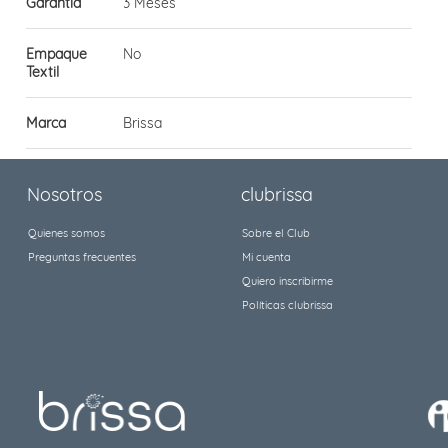
Garantía
3 Meses
Empaque
No
Textil
Marca
Brissa
Nosotros
clubrissa
Quienes somos
Sobre el Club
Preguntas frecuentes
Mi cuenta
Quiero inscribirme
Políticas clubrissa