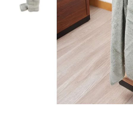
9
.
cubrelecho
10
.
fleur