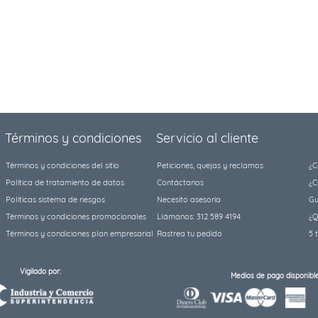
Términos y condiciones
Servicio al cliente
Términos y condiciones del sitio
Peticiones, quejas y reclamos
¿C
Política de tratamiento de datos
Contáctanos
¿C
Políticas sistema de riesgos
Necesito asesoría
Gu
Términos y condiciones promocionales
Llámanos: 312 589 4194
¿Q
Términos y condiciones plan empresarial
Rastrea tu pedido
5 
Vigilado por:
Medios de pago disponible