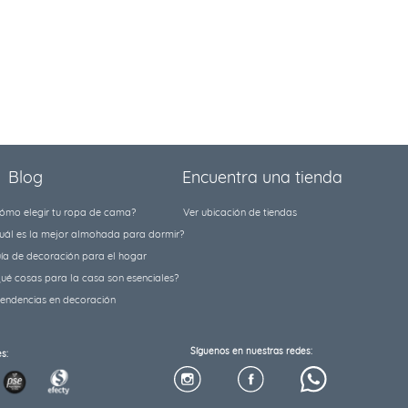
Blog
Encuentra una tienda
ómo elegir tu ropa de cama?
Ver ubicación de tiendas
uál es la mejor almohada para dormir?
ía de decoración para el hogar
ué cosas para la casa son esenciales?
tendencias en decoración
Síguenos en nuestras redes:
s: