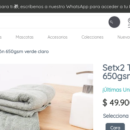
ra ti 🎁, escríbenos a nuestro WhatsApp para acceder a tu 
s
Mascotas
Accesorios
Colecciones
Nuevo
dón 650gsm verde claro
Setx2 
650gsm
¡Últimas Un
$
49
.
90
Cara