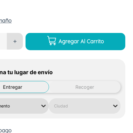
amaño
Agregar Al Carrito
＋
na tu lugar de envío
Entregar
Recoger
 pago