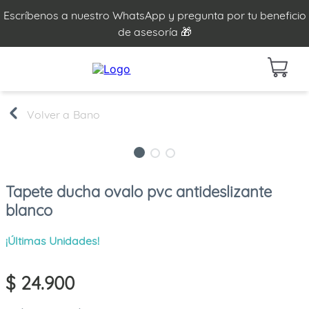
Escríbenos a nuestro WhatsApp y pregunta por tu beneficio
de asesoría 🎁
Bano
Tapete ducha ovalo pvc antideslizante
blanco
¡Últimas Unidades!
$
24
.
900