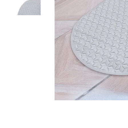
9
.
fleur
10
.
cubrelecho