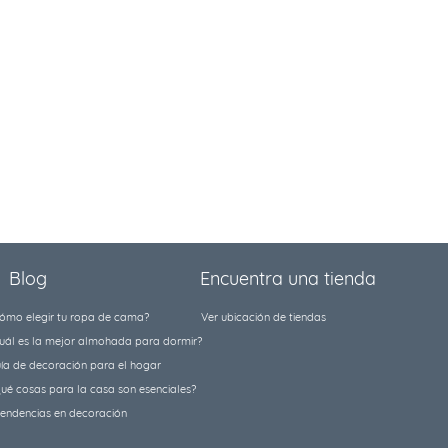
Blog
Encuentra una tienda
ómo elegir tu ropa de cama?
Ver ubicación de tiendas
uál es la mejor almohada para dormir?
ía de decoración para el hogar
ué cosas para la casa son esenciales?
tendencias en decoración