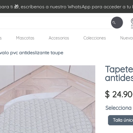
ra ti 🎁, escríbenos a nuestro WhatsApp para acceder a tu 
s
Mascotas
Accesorios
Colecciones
Nuevo
alo pvc antideslizante taupe
Tapete
antide
$
24
.
90
Talla únic