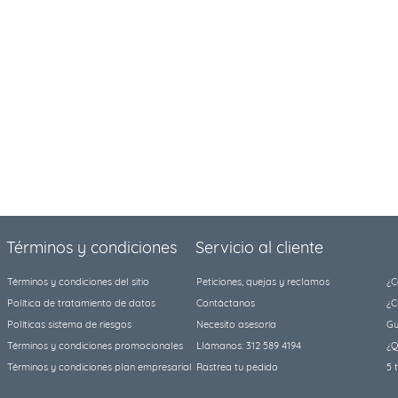
Términos y condiciones
Servicio al cliente
Términos y condiciones del sitio
Peticiones, quejas y reclamos
¿C
Política de tratamiento de datos
Contáctanos
¿C
Políticas sistema de riesgos
Necesito asesoría
Gu
Términos y condiciones promocionales
Llámanos: 312 589 4194
¿Q
Términos y condiciones plan empresarial
Rastrea tu pedido
5 