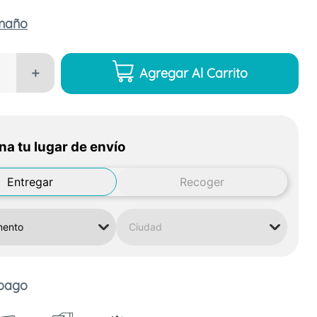
amaño
Agregar Al Carrito
＋
na tu lugar de envío
Entregar
Recoger
 pago