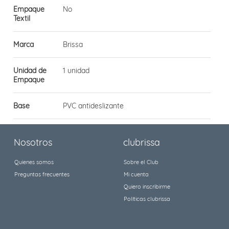
Empaque
No
Textil
Marca
Brissa
Unidad de
1 unidad
Empaque
Base
PVC antideslizante
Nosotros
clubrissa
Quienes somos
Sobre el Club
Preguntas frecuentes
Mi cuenta
Quiero inscribirme
Políticas clubrissa