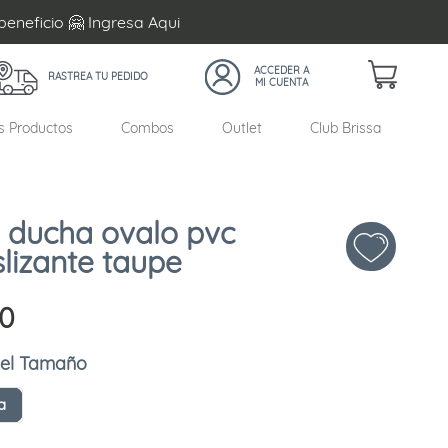
beneficio 🤗 Ingresa
Aqui
RASTREA TU PEDIDO
s Productos
Combos
Outlet
Club Brissa
 ducha ovalo pvc
slizante taupe
0
Tamaño
a