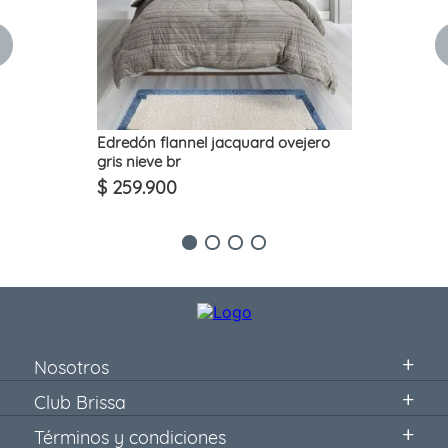
Edredón flannel jacquard ovejero
gris nieve br
$
259
.
900
Nosotros
Club Brissa
Términos y condiciones