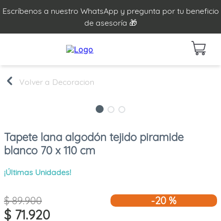
Escríbenos a nuestro WhatsApp y pregunta por tu beneficio
de asesoría 🎁
Decoracion
Tapete lana algodón tejido piramide
blanco 70 x 110 cm
¡Últimas Unidades!
$
89
.
900
-
20 %
$
71
.
920