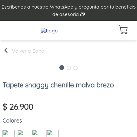
Escríbenos a nuestro WhatsApp y pregunta por tu beneficio
de asesoría 🎁
Bano
Tapete shaggy chenille malva brezo
$
26
.
900
Colores