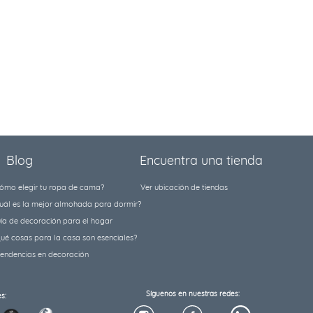
Blog
Encuentra una tienda
ómo elegir tu ropa de cama?
Ver ubicación de tiendas
uál es la mejor almohada para dormir?
ía de decoración para el hogar
ué cosas para la casa son esenciales?
tendencias en decoración
Síguenos en nuestras redes:
s: