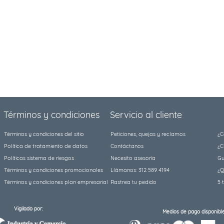
Términos y condiciones
Servicio al cliente
Términos y condiciones del sitio
Peticiones, quejas y reclamos
¿C
Política de tratamiento de datos
Contáctanos
¿C
Políticas sistema de riesgos
Necesito asesoría
Gu
Términos y condiciones promocionales
Llámanos: 312 589 4194
¿Q
Términos y condiciones plan empresarial
Rastrea tu pedido
5 
Vigilado por:
Medios de pago disponible