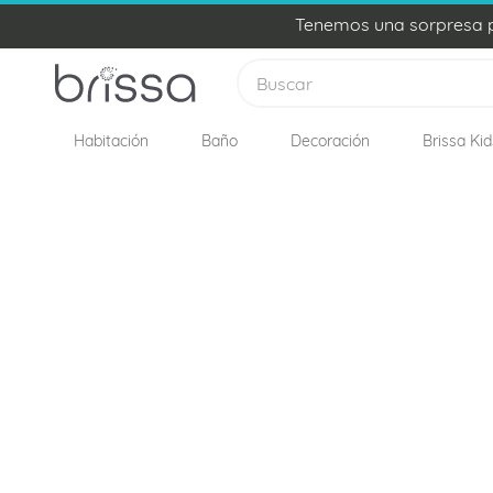
Tenemos una sorpresa pa
Buscar
Habitación
Baño
Decoración
Brissa Kid
TÉRMINOS MÁS BUSCADOS
1
.
plumon
2
.
sabanas
3
.
edredon
4
.
forro plumon
5
.
cojines
6
.
almohadas
7
.
cobija
8
.
ovejero