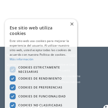
9
.
cubrelecho
10
.
fleur
×
Ese sitio web utiliza
cookies
Este sitio web usa cookies para mejorar la
experiencia del usuario. Al utilizar nuestro
sitio web, usted acepta todas las cookies de
Nosotros
acuerdo con nuestra Política de cookies.
clubrissa
Más información
Quienes somos
Sobre el Club
COOKIES ESTRICTAMENTE
Preguntas frecuentes
Mi cuenta
NECESARIAS
Quiero inscribirme
COOKIES DE RENDIMIENTO
Políticas clubrissa
COOKIES DE PREFERENCIAS
COOKIES DE FUNCIONALIDAD
COOKIES NO CLASIFICADAS