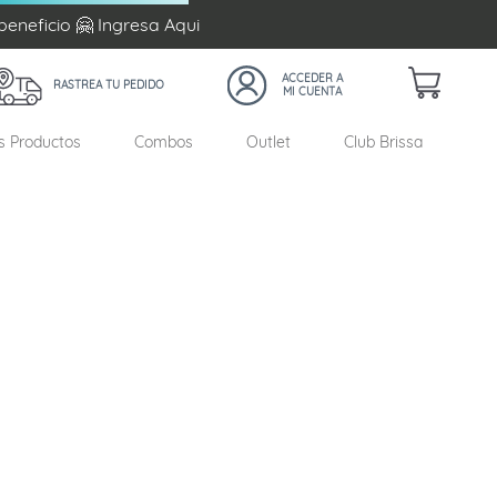
beneficio 🤗 Ingresa
Aqui
RASTREA TU PEDIDO
s Productos
Combos
Outlet
Club Brissa