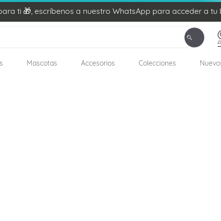
ra ti 🎁, escríbenos a nuestro WhatsApp para acceder a tu 
s
Mascotas
Accesorios
Colecciones
Nuevo