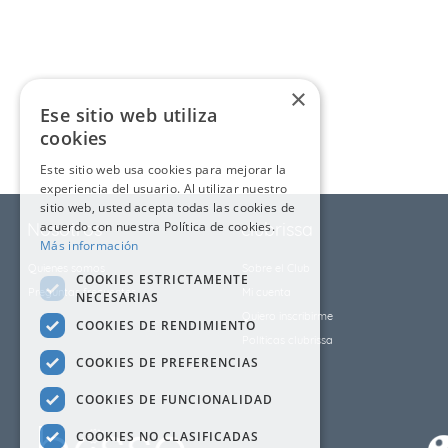
9
.
cubrelecho
10
.
fleur
×
Ese sitio web utiliza
cookies
Este sitio web usa cookies para mejorar la
experiencia del usuario. Al utilizar nuestro
sitio web, usted acepta todas las cookies de
Nosotros
acuerdo con nuestra Política de cookies.
clubrissa
Más información
Quienes somos
Sobre el Club
COOKIES ESTRICTAMENTE
Preguntas frecuentes
Mi cuenta
NECESARIAS
Quiero inscribirme
COOKIES DE RENDIMIENTO
Políticas clubrissa
COOKIES DE PREFERENCIAS
COOKIES DE FUNCIONALIDAD
COOKIES NO CLASIFICADAS