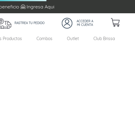
beneficio 🤗 Ingresa
Aqui
RASTREA TU PEDIDO
s Productos
Combos
Outlet
Club Brissa