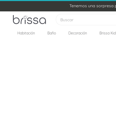
Tenemos una sorpresa pa
Buscar
Habitación
Baño
Decoración
Brissa Kid
TÉRMINOS MÁS BUSCADOS
1
.
edredon
2
.
plumon
3
.
sabanas
4
.
forro plumon
5
.
cojines
6
.
almohadas
7
.
cobija
8
.
ovejero