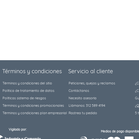
Términos y condiciones
Servicio al cliente
Términos y condiciones del sitio
Peticiones, quejas y reclamos
¿C
Política de tratamiento de datos
Contáctanos
¿C
Políticas sistema de riesgos
Necesito asesoría
Gu
Términos y condiciones promocionales
Llámanos: 312 589 4194
¿Q
Términos y condiciones plan empresarial
Rastrea tu pedido
5 
Vigilado por:
Medios de pago disponible