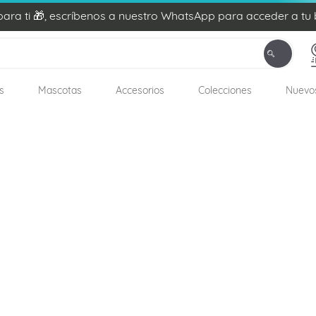
ra ti 🎁, escríbenos a nuestro WhatsApp para acceder a tu 
s
Mascotas
Accesorios
Colecciones
Nuevo