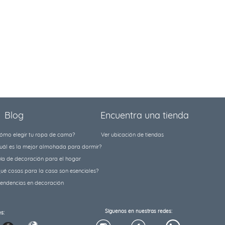
Blog
Encuentra una tienda
ómo elegir tu ropa de cama?
Ver ubicación de tiendas
uál es la mejor almohada para dormir?
ía de decoración para el hogar
ué cosas para la casa son esenciales?
tendencias en decoración
Síguenos en nuestras redes:
s: