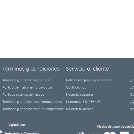
Términos y condiciones
Servicio al cliente
Términos y condiciones del sitio
Peticiones, quejas y reclamos
¿C
Política de tratamiento de datos
Contáctanos
¿C
Políticas sistema de riesgos
Necesito asesoría
Gu
Términos y condiciones promocionales
Llámanos: 312 589 4194
¿Q
Términos y condiciones plan empresarial
Rastrea tu pedido
5 
Vigilado por:
Medios de pago disponible