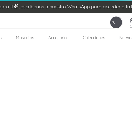
ra ti 🎁, escríbenos a nuestro WhatsApp para acceder a tu 
s
Mascotas
Accesorios
Colecciones
Nuevo