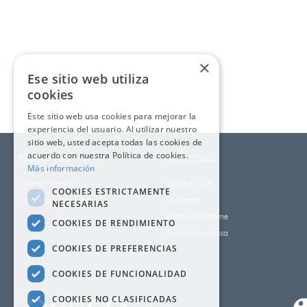
9
.
fleur
10
.
cubrelecho
×
Ese sitio web utiliza
cookies
Este sitio web usa cookies para mejorar la
experiencia del usuario. Al utilizar nuestro
sitio web, usted acepta todas las cookies de
Nosotros
acuerdo con nuestra Política de cookies.
clubrissa
Más información
Quienes somos
Sobre el Club
COOKIES ESTRICTAMENTE
Preguntas frecuentes
Mi cuenta
NECESARIAS
Quiero inscribirme
COOKIES DE RENDIMIENTO
Políticas clubrissa
COOKIES DE PREFERENCIAS
COOKIES DE FUNCIONALIDAD
COOKIES NO CLASIFICADAS