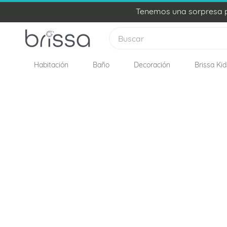
Tenemos una sorpresa pa
Buscar
Habitación
Baño
Decoración
Brissa Kid
TÉRMINOS MÁS BUSCADOS
1
.
plumon
2
.
edredon
3
.
sabanas
4
.
forro plumon
5
.
cojines
6
.
almohadas
7
.
cobija
8
.
ovejero