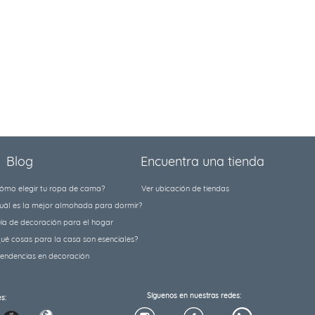
Blog
Encuentra una tienda
ómo elegir tu ropa de cama?
Ver ubicación de tiendas
uál es la mejor almohada para dormir?
ía de decoración para el hogar
ué cosas para la casa son esenciales?
tendencias en decoración
Síguenos en nuestras redes:
s: