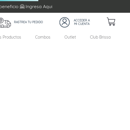
beneficio 🤗 Ingresa
Aqui
RASTREA TU PEDIDO
s Productos
Combos
Outlet
Club Brissa