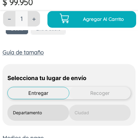
$
99
.
950
Tamaño
－
＋
Agregar Al Carrito
Doble
Extra doble
Guía de tamaño
Selecciona tu lugar de envío
Entregar
Recoger