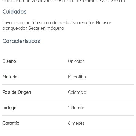
Doble: Plumón 200 x 230 cm Extra doble: Plumón 220 x 230 cm
Cuidados
Lavar en agua fría separadamente. No remojar. No usar
blanqueador. Secar en máquina
Diseño
Unicolor
Material
Microfibra
País de Origen
Colombia
Incluye
1 Plumón
Garantía
6 meses