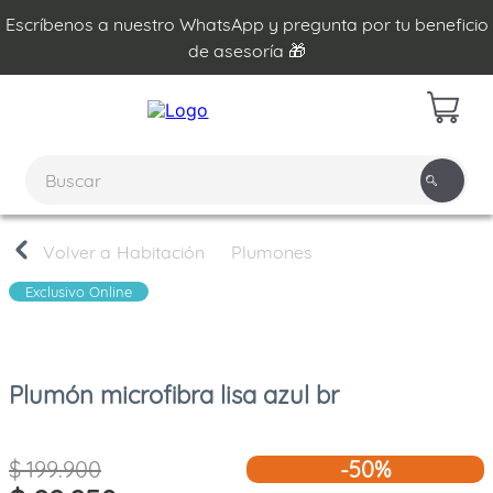
Escríbenos a nuestro WhatsApp y pregunta por tu beneficio
de asesoría 🎁
Habitación
Plumones
Exclusivo Online
Plumón microfibra lisa azul br
$
199
.
900
-
50%