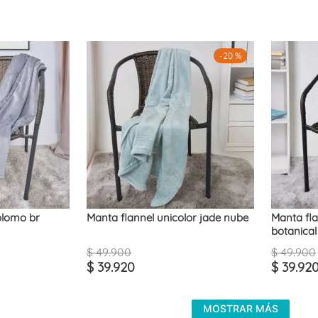
-
20 %
plomo br
Manta flannel unicolor jade nube
Manta fl
botanical
$
49
.
900
$
49
.
900
$
39
.
920
$
39
.
92
MOSTRAR MÁS