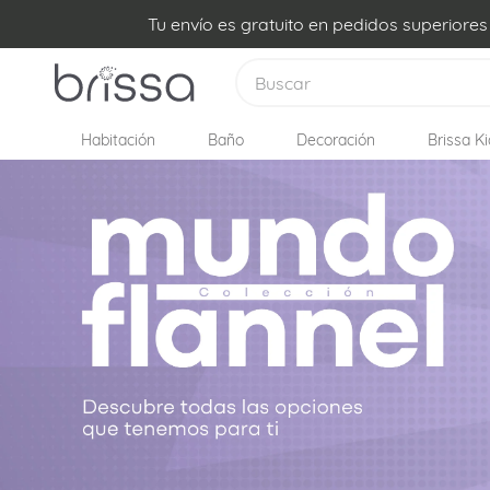
Tu envío es gratuito en pedidos superiore
Buscar
Habitación
Baño
Decoración
Brissa Ki
TÉRMINOS MÁS BUSCADOS
1
.
plumon
2
.
edredon
3
.
sabanas
4
.
forro plumon
5
.
cojines
6
.
almohadas
7
.
cobija
8
.
ovejero