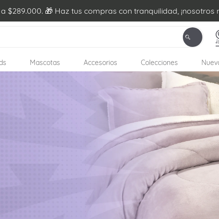
s a $289.000. 🎁 Haz tus compras con tranquilidad, ¡nosotros
ds
Mascotas
Accesorios
Colecciones
Nuevo