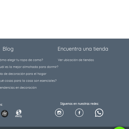
Blog
Encuentra una tienda
ómo elegir tu ropa de cama?
Ver ubicación de tiendas
uál es la mejor almohada para dormir?
ía de decoración para el hogar
ué cosas para la casa son esenciales?
tendencias en decoración
Síguenos en nuestras redes:
s: