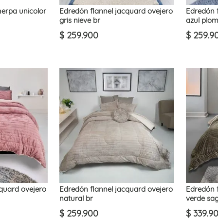
herpa unicolor
Edredón flannel jacquard ovejero
Edredón f
gris nieve br
azul plom
$
259
.
900
$
259
.
9
cquard ovejero
Edredón flannel jacquard ovejero
Edredón f
natural br
verde sag
$
259
.
900
$
339
.
9