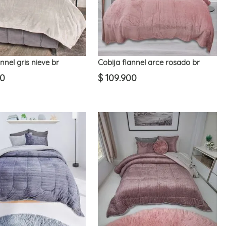
nnel gris nieve br
Cobija flannel arce rosado br
0
$
109
.
900