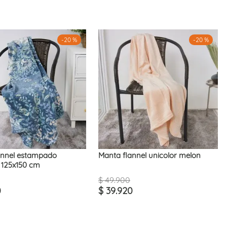
-
20 %
-
20 %
annel estampado
Manta flannel unicolor melon
 125x150 cm
$
49
.
900
0
$
39
.
920