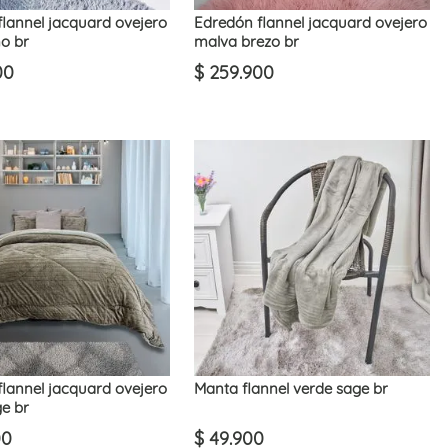
lannel jacquard ovejero
Edredón flannel jacquard ovejero
o br
malva brezo br
00
$
259
.
900
lannel jacquard ovejero
Manta flannel verde sage br
e br
00
$
49
.
900