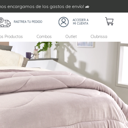
 nos encargamos de los gastos de envío! 🚙
RASTREA TU PEDIDO
s Productos
Combos
Outlet
Clubrissa