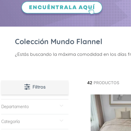
9
.
fleur
10
.
cubrelecho
Colección Mundo Flannel
¿Estás buscando la máxima comodidad en los días fríos
42
PRODUCTOS
Filtros
Departamento
Habitación
Categoría
Accesorios