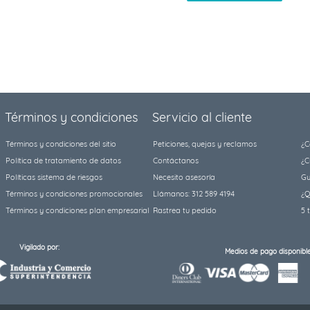
Términos y condiciones
Servicio al cliente
Términos y condiciones del sitio
Peticiones, quejas y reclamos
¿C
Política de tratamiento de datos
Contáctanos
¿C
Políticas sistema de riesgos
Necesito asesoría
Gu
Términos y condiciones promocionales
Llámanos: 312 589 4194
¿Q
Términos y condiciones plan empresarial
Rastrea tu pedido
5 
Vigilado por:
Medios de pago disponible