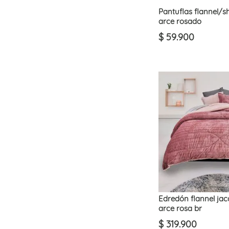
King
Pantuflas flannel/s
arce rosado
$
59
.
900
Edredón flannel ja
arce rosa br
$
319
.
900