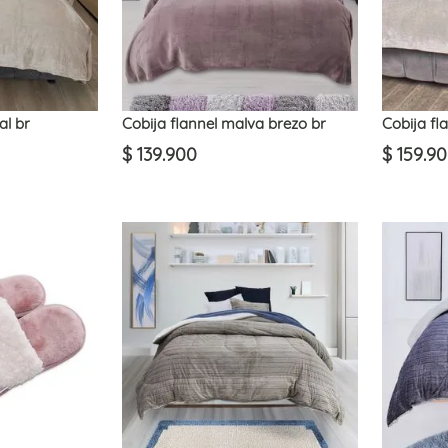
al br
Cobija flannel malva brezo br
Cobija fla
$
139
.
900
$
159
.
90