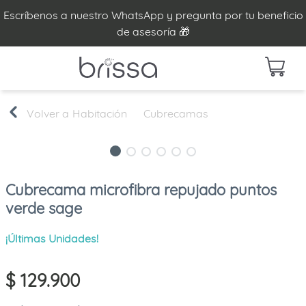
Escríbenos a nuestro WhatsApp y pregunta por tu beneficio
de asesoría 🎁
Habitación
Cubrecamas
Cubrecama microfibra repujado puntos
verde sage
¡Últimas Unidades!
$
129
.
900